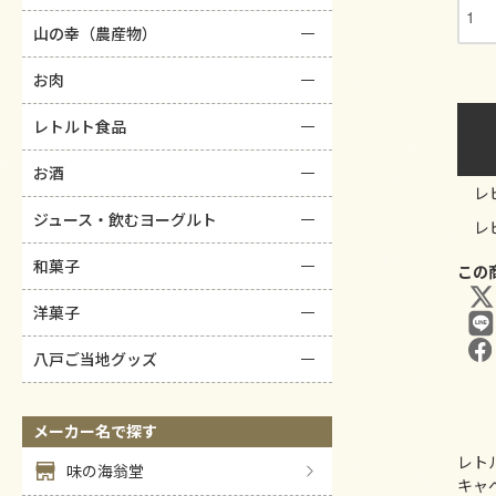
山の幸（農産物）
お肉
レトルト食品
お酒
レ
ジュース・飲むヨーグルト
レ
和菓子
この
洋菓子
八戸ご当地グッズ
メーカー名で探す
レト
味の海翁堂
キャ