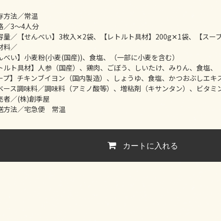
存方法／常温
格／3～4人分
容量／【せんべい】3枚入✕2袋、【レトルト具材】200g✕1袋、【スープ
材料／
んべい】小麦粉(小麦(国産))、食塩、（一部に小麦を含む）
トルト具材】人参（国産）、鶏肉、ごぼう、しいたけ、みりん、食塩、
ープ】チキンブイヨン（国内製造）、しょうゆ、食塩、かつおぶしエキ
ベース調味料／調味料（アミノ酸等）、増粘剤（キサンタン）、ビタミン
売者／(株)創季屋
送方法／宅急便 常温
カートに入れる