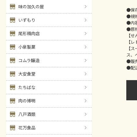
味の加久の屋
●保
●規
いずもり
●内
●原
尾形精肉店
【せ
【レ
小泉製菓
【ス
ス、
コムラ醸造
●販
●配
大安食堂
たちばな
肉の博明
八戸酒類
花万食品