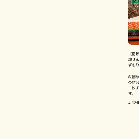
【南
部せ
ずも
8種類
の詰合
１枚
す。
1,40