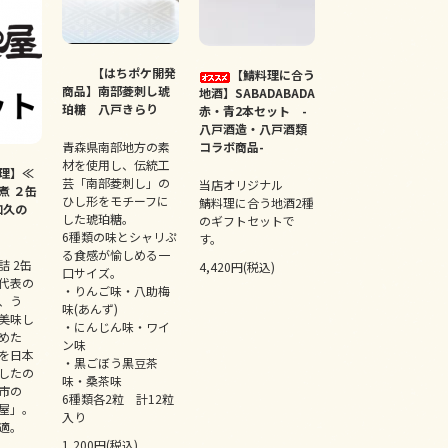
【はちポケ開発
【鯖料理に合う
商品】南部菱刺し琥
地酒】SABADABADA
珀糖 八戸きらり
赤・青2本セット -
八戸酒造・八戸酒類
青森県南部地方の素
コラボ商品-
材を使用し、伝統工
理】≪
芸「南部菱刺し」の
当店オリジナル
煮 ２缶
ひし形をモチーフに
鯖料理に合う地酒2種
加久の
した琥珀糖。
のギフトセットで
6種類の味とシャリぷ
す。
る食感が愉しめる一
 2缶
4,420円(税込)
口サイズ。
代表の
・りんご味・八助梅
、う
味(あんず)
美味し
・にんじん味・ワイ
めた
ン味
を日本
・黒ごぼう黒豆茶
したの
味・桑茶味
市の
6種類各2粒 計12粒
屋」。
入り
適。
1,200円(税込)