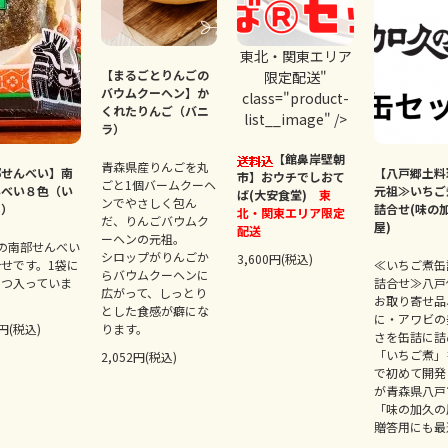
東北・関東エリア
【まるごとりんごの
限定配送"
バウムクーヘン】か
class="product-
くれたりんご（バニ
list__image" />
ラ）
【館鼻岸壁朝
青森県産りんごを丸
部せんべい】南
【八戸郷土料
市】おウチでしおて
ごと1個バームクーヘ
んべい８色（い
元祖≫いちご
ば(大安食堂)
東
ンでやさしく包ん
り）
詰合せ(味の
北・関東エリア限定
だ、りんごバウムク
屋)
配送
ーヘンの元祖。
の南部せんべい
シロップがりんごか
3,600円(税込)
せです。1袋に
≪いちご煮缶詰
らバウムクーヘンに
ずつ入っていま
詰合せ≫八戸
広がって、しっとり
お取り寄せ品
とした食感が癖にな
に・アワビの
4円(税込)
ります。
さを缶詰に詰
「いちご煮」
2,052円(税込)
で初めて開発
が青森県八戸
「味の加久の
贈答用にも最