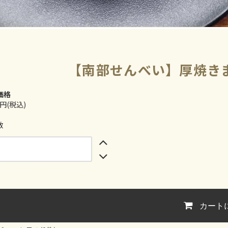
【南部せんべい】厚焼きま
価格
0円(税込)
数
カート