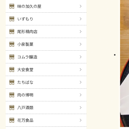
味の加久の屋
いずもり
尾形精肉店
小泉製菓
コムラ醸造
大安食堂
たちばな
肉の博明
八戸酒類
花万食品