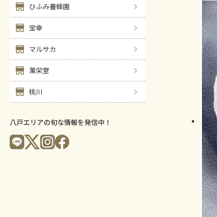
ひふみ養蜂園
宝幸
マルサカ
萬栄堂
桃川
八戸エリアの旬な情報を発信中！