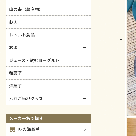
山の幸（農産物）
お肉
レトルト食品
お酒
ジュース・飲むヨーグルト
和菓子
洋菓子
八戸ご当地グッズ
メーカー名で探す
味の海翁堂