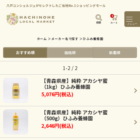
八戸コンシェルジュがセレクトしたご当地No.1ショッピングモール
0
メニ
検索
カート
ホーム
＞
メーカー名で探す
＞
ひふみ養蜂園
おすすめ順
価格順
新着順
1-2 / 2
【青森県産】純粋 アカシヤ蜜
（1kg）ひふみ養蜂園
5,076円(税込)
【青森県産】純粋 アカシヤ蜜
（500g）ひふみ養蜂園
2,646円(税込)