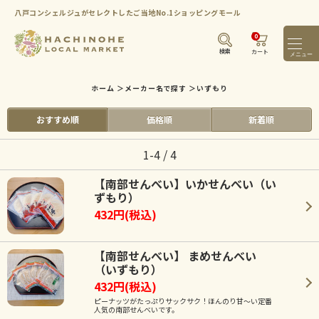
八戸コンシェルジュがセレクトしたご当地No.1ショッピングモール
0
メニ
検索
カート
ホーム
＞
メーカー名で探す
＞
いずもり
おすすめ順
価格順
新着順
1-4 / 4
【南部せんべい】いかせんべい（い
ずもり）
432円(税込)
【南部せんべい】 まめせんべい
（いずもり）
432円(税込)
ピーナッツがたっぷりサックサク！ほんのり甘～い定番
人気の南部せんべいです。