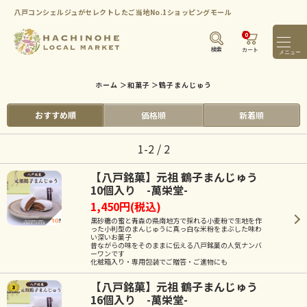
八戸コンシェルジュがセレクトしたご当地No.1ショッピングモール
0
メニ
検索
カート
ホーム
＞
和菓子
＞
鶴子まんじゅう
おすすめ順
価格順
新着順
1-2 / 2
【八戸銘菓】元祖 鶴子まんじゅう
10個入り -萬栄堂-
1,450円(税込)
黒砂糖の蜜と青森の県南地方で採れる小麦粉で生地を作
った小判型のまんじゅうに真っ白な米粉をまぶした味わ
い深いお菓子
昔ながらの味をそのままに伝える八戸銘菓の人気ナンバ
ーワンです
化粧箱入り・専用包装でご贈答・ご進物にも
【八戸銘菓】元祖 鶴子まんじゅう
16個入り -萬栄堂-