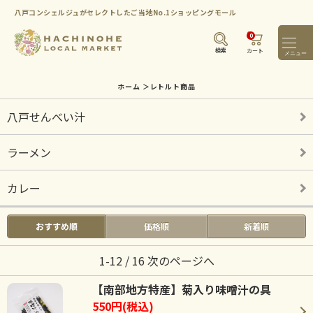
八戸コンシェルジュがセレクトしたご当地No.1ショッピングモール
0
メニ
検索
カート
ホーム
＞
レトルト商品
八戸せんべい汁
ラーメン
カレー
おすすめ順
価格順
新着順
1-12 / 16
次のページへ
【南部地方特産】菊入り味噌汁の具
550円(税込)