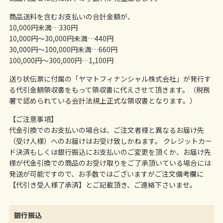
商品送料を含むお支払いの合計金額が、
10,000円未満…330円
10,000円～30,000円未満…440円
30,000円～100,000円未満…660円
100,000円～300,000円…1,100円
送り状伝票に付属の「ヤマトフィナンシャル株式会社」が発行す
る代引金額領収書をもって領収書に代えさせて頂きます。（税務
署で認められている会計法規上正式な領収書となります。）
【ご注意事項】
代金引換でのお支払いの場合は、ご注文者様と異なるお届け先
（受け人様）へのお届けはお受け致しかねます。 クレジットカー
ド決済もしくは銀行振込にお支払いのご変更を頂くか、お届け先
様が代金引換での商品のお受け取りをご了承頂いている場合には
発送が可能ですので、お手数ではございますがご注文備考欄に
【代引き受人様了承済】とご記載頂き、ご連絡下さいませ。
銀行振込