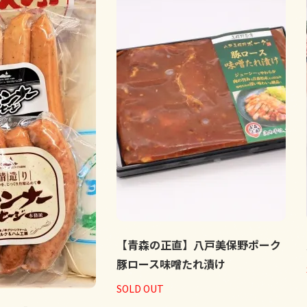
【青森の正直】八戸美保野ポーク
豚ロース味噌たれ漬け
SOLD OUT