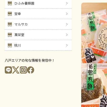
ひふみ養蜂園
宝幸
マルサカ
萬栄堂
桃川
八戸エリアの旬な情報を発信中！