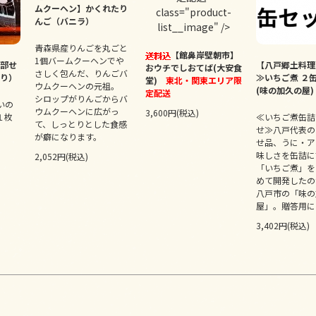
ムクーヘン】かくれたり
class="product-
んご（バニラ）
list__image" />
青森県産りんごを丸ごと
【館鼻岸壁朝市】
1個バームクーヘンでや
部せ
【八戸郷土料理
おウチでしおてば(大安食
さしく包んだ、りんごバ
り）
≫いちご煮 ２
堂)
東北・関東エリア限
ウムクーヘンの元祖。
(味の加久の屋)
定配送
シロップがりんごからバ
いの
ウムクーヘンに広がっ
3,600円(税込)
１枚
≪いちご煮缶詰
て、しっとりとした食感
せ≫八戸代表の
が癖になります。
せ品、うに・ア
味しさを缶詰に
2,052円(税込)
「いちご煮」を
めて開発したの
八戸市の「味の
屋」。贈答用に
3,402円(税込)