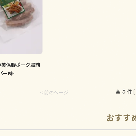
戸美保野ポーク腸詰
パー味-
5
全
件 [ 
< 前のページ
おすす