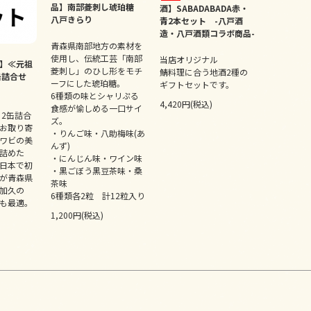
品】南部菱刺し琥珀糖
酒】SABADABADA赤・
八戸きらり
青2本セット -八戸酒
造・八戸酒類コラボ商品-
青森県南部地方の素材を
使用し、伝統工芸「南部
当店オリジナル
】≪元祖
菱刺し」のひし形をモチ
鯖料理に合う地酒2種の
缶詰合せ
ーフにした琥珀糖。
ギフトセットです。
6種類の味とシャリぷる
4,420円(税込)
食感が愉しめる一口サイ
 2缶詰合
ズ。
お取り寄
・りんご味・八助梅味(あ
ワビの美
んず)
詰めた
・にんじん味・ワイン味
日本で初
・黒ごぼう黒豆茶味・桑
が青森県
茶味
加久の
6種類各2粒 計12粒入り
も最適。
1,200円(税込)