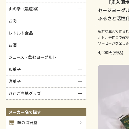
【奥入瀬
山の幸（農産物）
セージヨーグル
ふるさと活性化
お肉
新鮮な生乳で作られ
レトルト食品
ルト、手作りの確か
ソーセージを楽しみ
お酒
4,900円(税込)
ジュース・飲むヨーグルト
和菓子
洋菓子
八戸ご当地グッズ
メーカー名で探す
味の海翁堂