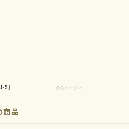
1-5 ]
次のページ >
め商品