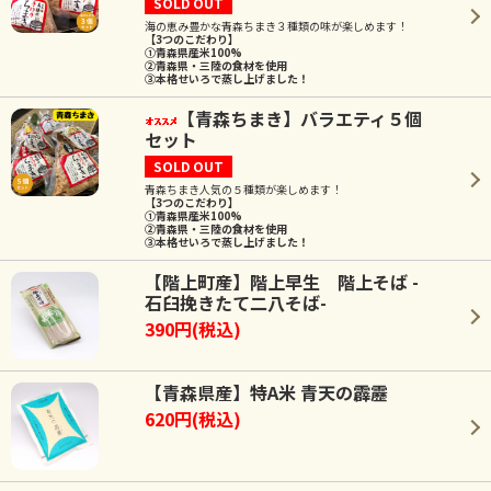
SOLD OUT
海の恵み豊かな青森ちまき３種類の味が楽しめます！
【3つのこだわり】
①青森県産米100%
②青森県・三陸の食材を使用
③本格せいろで蒸し上げました！
【青森ちまき】バラエティ５個
セット
SOLD OUT
青森ちまき人気の５種類が楽しめます！
【3つのこだわり】
①青森県産米100%
②青森県・三陸の食材を使用
③本格せいろで蒸し上げました！
【階上町産】階上早生 階上そば -
石臼挽きたて二八そば-
390円(税込)
【青森県産】特A米 青天の霹靂
620円(税込)