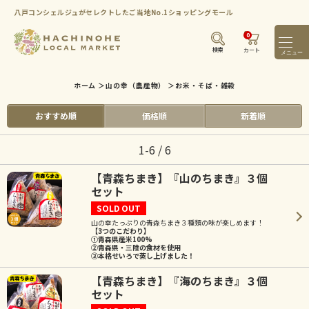
八戸コンシェルジュがセレクトしたご当地No.1ショッピングモール
0
メニ
検索
カート
ホーム
＞
山の幸（農産物）
＞
お米・そば・雑穀
おすすめ順
価格順
新着順
1-6 / 6
【青森ちまき】『山のちまき』３個
セット
SOLD OUT
山の幸たっぷりの青森ちまき３種類の味が楽しめます！
【3つのこだわり】
①青森県産米100%
②青森県・三陸の食材を使用
③本格せいろで蒸し上げました！
【青森ちまき】『海のちまき』３個
セット